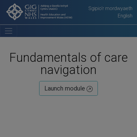
Sgipio'r mordwyaeth
English
Fundamentals of care
navigation
Launch module