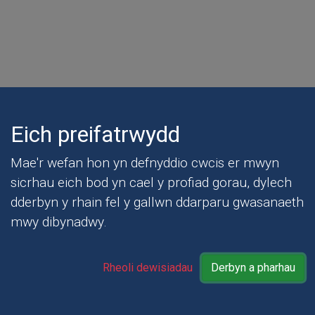
Eich preifatrwydd
Mae'r wefan hon yn defnyddio cwcis er mwyn
sicrhau eich bod yn cael y profiad gorau, dylech
dderbyn y rhain fel y gallwn ddarparu gwasanaeth
mwy dibynadwy.
Preifatrwydd Polisi
Datganiad hygyrchedd
Telerau Defnyddio
Rheoli dewisiadau
Derbyn a pharhau
Map safle
Adeiladwyd gan
AaGIC